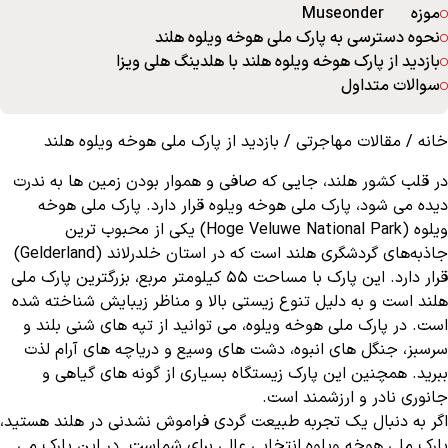
موزه Museonder
نحوه دسترسی به پارک ملی هوخه ویلوه هلند
بازدید از پارک هوخه ویلوه هلند با هلدینگ هلی ویزا
سوالات متداول
خانه
/
مقالات مهاجرتی
/
بازدید از پارک ملی هوخه ویلوه هلند
در قلب کشور هلند، جایی که صافی و هموار بودن زمین‌ ها به ندرت
دیده می ‌شود، پارک ملی هوخه ویلوه قرار دارد. پارک ملی هوخه
ویلوه (Hoge Veluwe National Park) یکی از محبوب ‌ترین
جاذبه‌های گردشگری هلند است که در استان خلدرلاند (Gelderland)
قرار دارد. این پارک با مساحت 55 کیلومتر مربع، بزرگترین پارک ملی
هلند است و به دلیل تنوع زیستی بالا و مناظر زیبایش شناخته شده
است. در پارک ملی هوخه ویلوه، می ‌توانید از تپه ‌های شنی بلند و
سرسبز، جنگل‌ های انبوه، دشت‌ های وسیع و دریاچه‌ های آرام لذت
ببرید. همچنین این پارک زیستگاه بسیاری از گونه ‌های گیاهی و
جانوری نادر و ارزشمند است.
اگر به دنبال یک تجربه طبیعت‌ گردی فراموش نشدنی در هلند هستید،
پارک ملی هوخه ویلوه انتخابی عالی برای شماست. در این پارک می