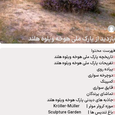
مهتاب جهاندار
1 مارس 2024
بازدید از پارک ملی هوخه ویلوه هلند
فهرست محتوا
تاریخچه پارک ملی هوخه ویلوه هلند
تفریحات پارک ملی هوخه ویلوه هلند
پیاده‌ روی
دوچرخه‌ سواری
کمپینگ
قایق سواری
تماشای پرندگان
جاذبه های دیدنی پارک هوخه ویلوه هلند
موزه کرولر مولر | Kröller-Müller
باغ تندیس ها | Sculpture Garden