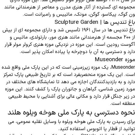
در سال ۱۹۳۸ توسط هلن کرولر مولر تأسیس شد. این موزه دارای
مجموعه ای گسترده از آثار هنری مدرن و معاصر از هنرمندانی مانند
ون گوگ، پیکاسو، گوگن، مونک، ماتییس و رامبرانت است.
باغ تندیس ها | Sculpture Garden
باغ تندیس ها در سال ۱۹۶۱ تأسیس شد و دارای مجموعه ای از بیش
از ۲۰۰ مجسمه از هنرمندانی مانند هنری مور، بارتولدی، ماتیس و
آگوست رودین است. این موزه در نزدیکی موزه هنری کرولر مولر قرار
دارد و دسترسی به آن با دوچرخه یا پیاده امکان پذیر است.
موزه Museonder
Museonder، یک موزه زیرزمینی است که در این پارک ملی واقع شده
است. این یک موزه منحصربفرد است که بر تاریخ طبیعی پارک تمرکز
دارد و به بازدیدکنندگان اجازه می دهد تا نمایشگاه های مختلف در
مورد زمین شناسی، گیاهان و جانوران پارک را کشف کنند. این موزه
در زیر جنگل قرار دارد و مکانی عالی برای آشنایی با محیط طبیعی
منطقه است.
نحوه دسترسی به پارک ملی هوخه ویلوه هلند
برای رسیدن به پارک ملی هوخه ویلوه با وسایل نقلیه عمومی، می
‌توانید از قطار یا اتوبوس استفاده کنید.